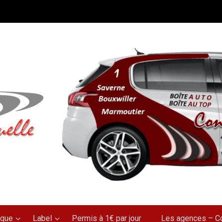
rque
Label
Permis à 1€ par jour
Les agences – C