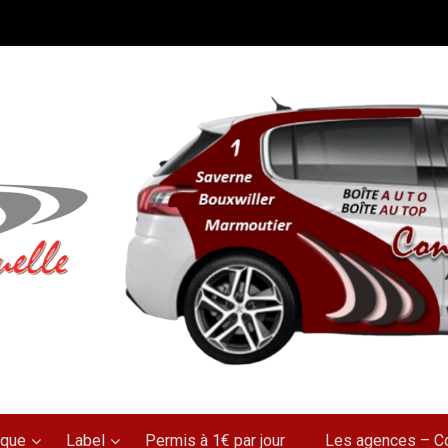
rque
Label
Permis à 1€ par jour
Les agences – C